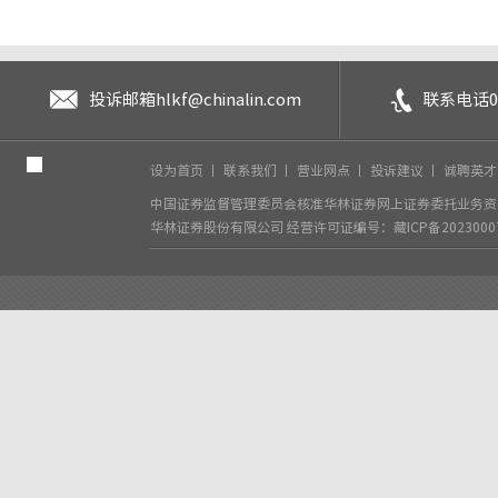
投诉邮箱
hlkf@chinalin.com
联系电话
0
设为首页
丨
联系我们
丨
营业网点
丨
投诉建议
丨
诚聘英
中国证券监督管理委员会核准华林证券网上证券委托业务资格
华林证券股份有限公司
经营许可证编号：藏ICP备2023000