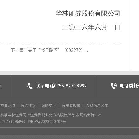
华林证券股份有限公司
二〇二六年六月一日
下一篇：关于“*ST联翔”（603272）...
m
联系电话
0755-82707888
电话委托
丨
营业网点
丨
投诉建议
丨
诚聘英才
丨
投资者教育
丨
人员信息公示
核准华林证券网上证券委托业务资格版权所有 本网站支持IPv6
经营许可证编号：藏ICP备2023000702号