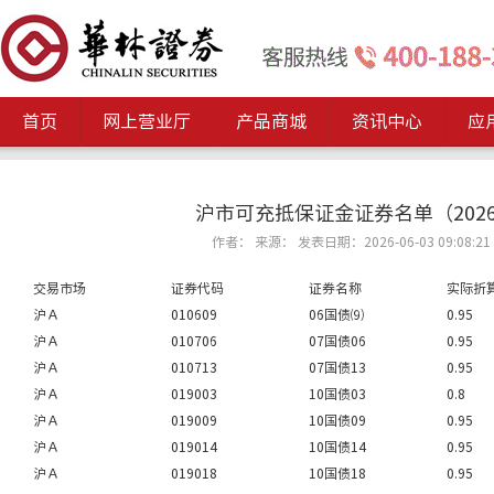
首页
网上营业厅
产品商城
资讯中心
应
沪市可充抵保证金证券名单（2026
作者： 来源： 发表日期：2026-06-03 09:08:21
交易市场
证券代码
证券名称
实际折
沪Ａ
010609
06国债⑼
0.95
沪Ａ
010706
07国债06
0.95
沪Ａ
010713
07国债13
0.95
沪Ａ
019003
10国债03
0.8
沪Ａ
019009
10国债09
0.95
沪Ａ
019014
10国债14
0.95
沪Ａ
019018
10国债18
0.95