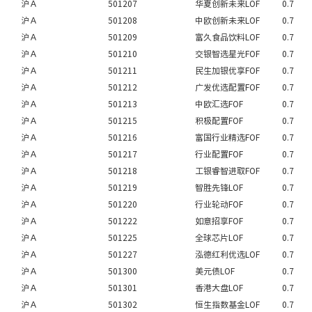
沪Ａ
501207
华夏创新未来LOF
0.7
沪Ａ
501208
中欧创新未来LOF
0.7
沪Ａ
501209
富久食品饮料LOF
0.7
沪Ａ
501210
交银智选星光FOF
0.7
沪Ａ
501211
民生加银优享FOF
0.7
沪Ａ
501212
广发优选配置FOF
0.7
沪Ａ
501213
中欧汇选FOF
0.7
沪Ａ
501215
积极配置FOF
0.7
沪Ａ
501216
富国行业精选FOF
0.7
沪Ａ
501217
行业配置FOF
0.7
沪Ａ
501218
工银睿智进取FOF
0.7
沪Ａ
501219
智胜先锋LOF
0.7
沪Ａ
501220
行业轮动FOF
0.7
沪Ａ
501222
如意招享FOF
0.7
沪Ａ
501225
全球芯片LOF
0.7
沪Ａ
501227
泓德红利优选LOF
0.7
沪Ａ
501300
美元债LOF
0.7
沪Ａ
501301
香港大盘LOF
0.7
沪Ａ
501302
恒生指数基金LOF
0.7