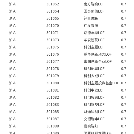
沪Ａ
501062
南方瑞合LOF
0.7
沪Ａ
501064
国泰价值LOF
0.7
沪Ａ
501065
经典成长
0.7
沪Ａ
501070
广发睿阳
0.7
沪Ａ
501071
泓德丰泽LOF
0.7
沪Ａ
501073
华安智联LOF
0.7
沪Ａ
501075
科创主题LOF
0.7
沪Ａ
501076
鹏华创新动力LOF
0.7
沪Ａ
501077
富国创新企业LOF
0.7
沪Ａ
501078
科创配置LOF
0.7
沪Ａ
501079
科创大成LOF
0.7
沪Ａ
501080
科创主题投资基金LOF
0.7
沪Ａ
501081
科创中欧LOF
0.7
沪Ａ
501082
科创投资LOF
0.7
沪Ａ
501083
科创银华LOF
0.7
沪Ａ
501085
财通科创LOF
0.7
沪Ａ
501087
交银瑞丰LOF
0.7
沪Ａ
501088
嘉实瑞虹
0.7
沪Ａ
501089
消费红利增强LOF
0.7