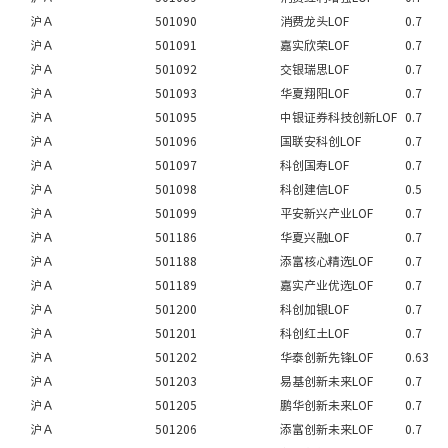
沪Ａ
501090
消费龙头LOF
0.7
沪Ａ
501091
嘉实欣荣LOF
0.7
沪Ａ
501092
交银瑞思LOF
0.7
沪Ａ
501093
华夏翔阳LOF
0.7
沪Ａ
501095
中银证券科技创新LOF
0.7
沪Ａ
501096
国联安科创LOF
0.7
沪Ａ
501097
科创国寿LOF
0.7
沪Ａ
501098
科创建信LOF
0.5
沪Ａ
501099
平安新兴产业LOF
0.7
沪Ａ
501186
华夏兴融LOF
0.7
沪Ａ
501188
添富核心精选LOF
0.7
沪Ａ
501189
嘉实产业优选LOF
0.7
沪Ａ
501200
科创加银LOF
0.7
沪Ａ
501201
科创红土LOF
0.7
沪Ａ
501202
华泰创新先锋LOF
0.63
沪Ａ
501203
易基创新未来LOF
0.7
沪Ａ
501205
鹏华创新未来LOF
0.7
沪Ａ
501206
添富创新未来LOF
0.7