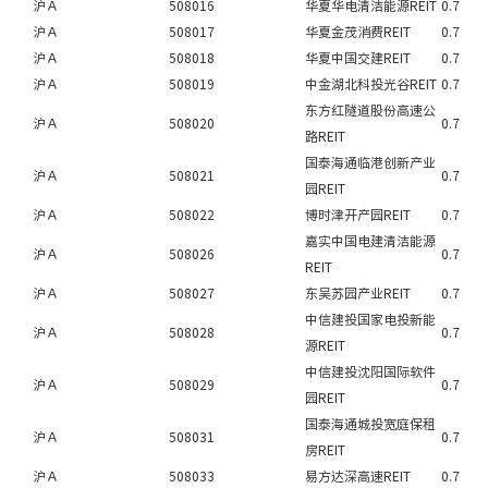
沪Ａ
508016
华夏华电清洁能源REIT
0.7
沪Ａ
508017
华夏金茂消费REIT
0.7
沪Ａ
508018
华夏中国交建REIT
0.7
沪Ａ
508019
中金湖北科投光谷REIT
0.7
东方红隧道股份高速公
沪Ａ
508020
0.7
路REIT
国泰海通临港创新产业
沪Ａ
508021
0.7
园REIT
沪Ａ
508022
博时津开产园REIT
0.7
嘉实中国电建清洁能源
沪Ａ
508026
0.7
REIT
沪Ａ
508027
东吴苏园产业REIT
0.7
中信建投国家电投新能
沪Ａ
508028
0.7
源REIT
中信建投沈阳国际软件
沪Ａ
508029
0.7
园REIT
国泰海通城投宽庭保租
沪Ａ
508031
0.7
房REIT
沪Ａ
508033
易方达深高速REIT
0.7