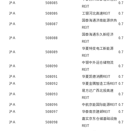
沪Ａ
508085
0.7
REIT
沪Ａ
508086
工银河北高速REIT
0.7
国泰海通济南能源供热
沪Ａ
508087
0.7
REIT
国泰海通东久新经济
沪Ａ
508088
0.7
REIT
华夏特变电工新能源
沪Ａ
508089
0.7
REIT
中银中外运仓储物流
沪Ａ
508090
0.7
REIT
沪Ａ
508091
华夏凯德消费REIT
0.7
沪Ａ
508092
华夏金隅智造工场REIT
0.7
易方达广西北投高速
沪Ａ
508093
0.7
REIT
沪Ａ
508096
中航京能国际能源REIT
0.7
沪Ａ
508097
华泰南京建邺REIT
0.7
嘉实京东仓储基础设施
沪Ａ
508098
0.7
REIT