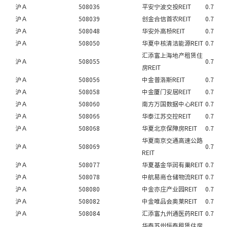
沪Ａ
508036
平安宁波交投REIT
0.7
沪Ａ
508039
创金合信首农REIT
0.7
沪Ａ
508048
华安外高桥REIT
0.7
沪Ａ
508050
华夏中核清洁能源REIT
0.7
汇添富上海地产租赁住
沪Ａ
508055
0.7
房REIT
沪Ａ
508056
中金普洛斯REIT
0.7
沪Ａ
508058
中金厦门安居REIT
0.7
沪Ａ
508060
南方万国数据中心REIT
0.7
沪Ａ
508066
华泰江苏交控REIT
0.7
沪Ａ
508068
华夏北京保障房REIT
0.7
华夏南京交通高速公路
沪Ａ
508069
0.7
REIT
沪Ａ
508077
华夏基金华润有巢REIT
0.7
沪Ａ
508078
中航易商仓储物流REIT
0.7
沪Ａ
508080
中金亦庄产业园REIT
0.7
沪Ａ
508082
中金唯品会奥莱REIT
0.7
沪Ａ
508084
汇添富九州通医药REIT
0.7
华泰苏州恒泰租赁住房