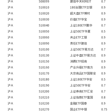
沪Ａ
508099
建信中关村REIT
0.7
沪Ａ
510010
180治理ETF交银
0.9
沪Ａ
510020
超大盘ETF博时
0.9
沪Ａ
510030
价值ETF华宝
0.9
沪Ａ
510040
上证180ETF鹏华
0.7
沪Ａ
510050
上证50ETF华夏
0.5
沪Ａ
510060
央企ETF工银
0.9
沪Ａ
510090
责任ETF建信
0.9
沪Ａ
510100
上证50ETF易方达
0.7
沪Ａ
510130
上证中盘ETF易方达
0.9
沪Ａ
510150
消费ETF招商
0.9
沪Ａ
510160
产业升级ETF南方
0.9
沪Ａ
510170
大宗商品ETF国联安
0.9
沪Ａ
510180
上证180ETF华安
0.5
沪Ａ
510190
上证50ETF华安
0.7
沪Ａ
510200
上证券商ETF汇安
0.7
沪Ａ
510210
上证指数ETF富国
0.8
沪Ａ
510230
金融ETF国泰
0.9
沪Ａ
510270
国企ETF中银
0.75