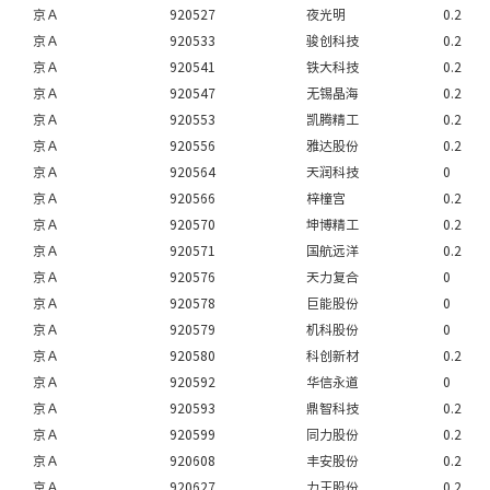
京Ａ
920527
夜光明
0.2
京Ａ
920533
骏创科技
0.2
京Ａ
920541
铁大科技
0.2
京Ａ
920547
无锡晶海
0.2
京Ａ
920553
凯腾精工
0.2
京Ａ
920556
雅达股份
0.2
京Ａ
920564
天润科技
0
京Ａ
920566
梓橦宫
0.2
京Ａ
920570
坤博精工
0.2
京Ａ
920571
国航远洋
0.2
京Ａ
920576
天力复合
0
京Ａ
920578
巨能股份
0
京Ａ
920579
机科股份
0
京Ａ
920580
科创新材
0.2
京Ａ
920592
华信永道
0
京Ａ
920593
鼎智科技
0.2
京Ａ
920599
同力股份
0.2
京Ａ
920608
丰安股份
0.2
京Ａ
920627
力王股份
0.2