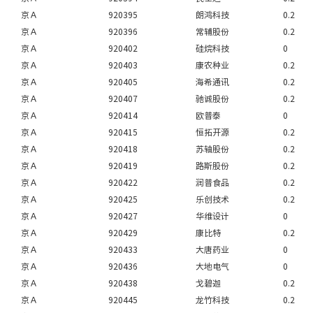
京Ａ
920395
朗鸿科技
0.2
京Ａ
920396
常辅股份
0.2
京Ａ
920402
硅烷科技
0
京Ａ
920403
康农种业
0.2
京Ａ
920405
海希通讯
0.2
京Ａ
920407
驰诚股份
0.2
京Ａ
920414
欧普泰
0
京Ａ
920415
恒拓开源
0.2
京Ａ
920418
苏轴股份
0.2
京Ａ
920419
路斯股份
0.2
京Ａ
920422
润普食品
0.2
京Ａ
920425
乐创技术
0.2
京Ａ
920427
华维设计
0
京Ａ
920429
康比特
0.2
京Ａ
920433
大唐药业
0
京Ａ
920436
大地电气
0
京Ａ
920438
戈碧迦
0.2
京Ａ
920445
龙竹科技
0.2