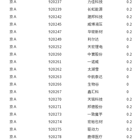
京Ａ
920237
力佳科技
0.2
京Ａ
920239
长虹能源
0.2
京Ａ
920242
建邦科技
0.2
京Ａ
920245
威博液压
0.2
京Ａ
920247
华密新材
0.2
京Ａ
920249
利尔达
0.2
京Ａ
920252
天宏锂电
0
京Ａ
920260
中寰股份
0.2
京Ａ
920261
一诺威
0.2
京Ａ
920262
太湖雪
0.2
京Ａ
920263
中航泰达
0
京Ａ
920266
生物谷
0
京Ａ
920267
鑫汇科
0
京Ａ
920270
天铭科技
0.2
京Ａ
920271
邦德股份
0.2
京Ａ
920273
一致魔芋
0.2
京Ａ
920274
宏裕包材
0.2
京Ａ
920275
驱动力
0.2
京Ａ
920278
鹿得医疗
0.2