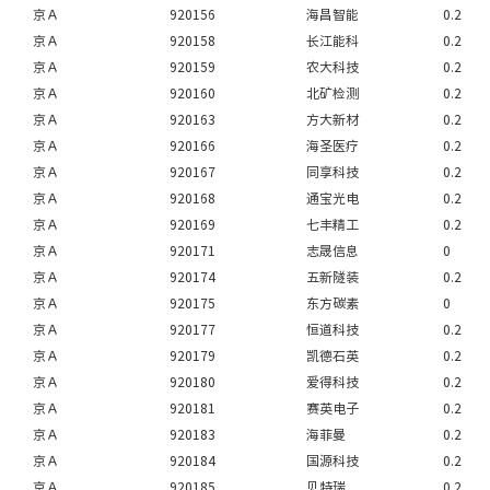
京Ａ
920156
海昌智能
0.2
京Ａ
920158
长江能科
0.2
京Ａ
920159
农大科技
0.2
京Ａ
920160
北矿检测
0.2
京Ａ
920163
方大新材
0.2
京Ａ
920166
海圣医疗
0.2
京Ａ
920167
同享科技
0.2
京Ａ
920168
通宝光电
0.2
京Ａ
920169
七丰精工
0.2
京Ａ
920171
志晟信息
0
京Ａ
920174
五新隧装
0.2
京Ａ
920175
东方碳素
0
京Ａ
920177
恒道科技
0.2
京Ａ
920179
凯德石英
0.2
京Ａ
920180
爱得科技
0.2
京Ａ
920181
赛英电子
0.2
京Ａ
920183
海菲曼
0.2
京Ａ
920184
国源科技
0.2
京Ａ
920185
贝特瑞
0.2