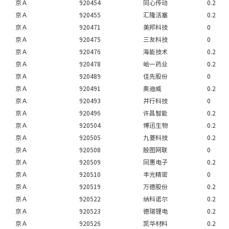
京Ａ
920454
同心传动
0.2
京Ａ
920455
汇隆活塞
0.2
京Ａ
920471
美邦科技
0
京Ａ
920475
三友科技
0
京Ａ
920476
海能技术
0.2
京Ａ
920478
峆一药业
0.2
京Ａ
920489
佳先股份
0
京Ａ
920491
奥迪威
0.2
京Ａ
920493
并行科技
0
京Ａ
920496
许昌智能
0.2
京Ａ
920504
博迅生物
0.2
京Ａ
920505
九菱科技
0.2
京Ａ
920508
殷图网联
0
京Ａ
920509
同惠电子
0.2
京Ａ
920510
丰光精密
0
京Ａ
920519
万德股份
0.2
京Ａ
920522
纳科诺尔
0.2
京Ａ
920523
德瑞锂电
0.2
京Ａ
920526
凯华材料
0.2