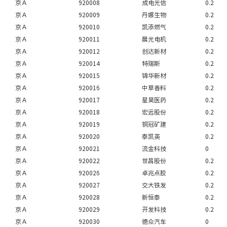
京Ａ
920008
成电光信
0.2
京Ａ
920009
丹娜生物
0.2
京Ａ
920010
凯添燃气
0.2
京Ａ
920011
晨光电机
0.2
京Ａ
920012
创达新材
0.2
京Ａ
920014
特瑞斯
0.2
京Ａ
920015
锦华新材
0.2
京Ａ
920016
中草香料
0.2
京Ａ
920017
星昊医药
0.2
京Ａ
920018
宏远股份
0.2
京Ａ
920019
铜冠矿建
0.2
京Ａ
920020
泰凯英
0.2
京Ａ
920021
流金科技
0
京Ａ
920022
世昌股份
0.2
京Ａ
920026
卓兆点胶
0.2
京Ａ
920027
交大铁发
0.2
京Ａ
920028
新恒泰
0.2
京Ａ
920029
开发科技
0.2
京Ａ
920030
德众汽车
0