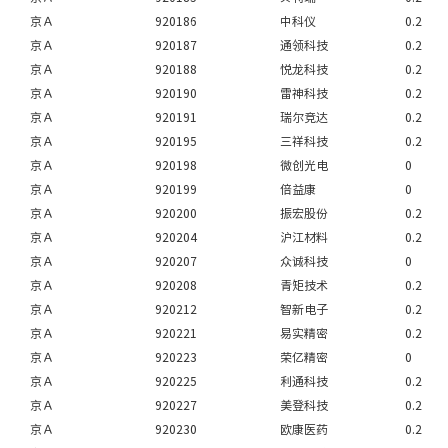
京Ａ
920186
中科仪
0.2
京Ａ
920187
通领科技
0.2
京Ａ
920188
悦龙科技
0.2
京Ａ
920190
雷神科技
0.2
京Ａ
920191
瑞尔竞达
0.2
京Ａ
920195
三祥科技
0.2
京Ａ
920198
微创光电
0
京Ａ
920199
倍益康
0
京Ａ
920200
振宏股份
0.2
京Ａ
920204
沪江材料
0.2
京Ａ
920207
众诚科技
0
京Ａ
920208
青矩技术
0.2
京Ａ
920212
智新电子
0.2
京Ａ
920221
易实精密
0.2
京Ａ
920223
荣亿精密
0
京Ａ
920225
利通科技
0.2
京Ａ
920227
美登科技
0.2
京Ａ
920230
欧康医药
0.2