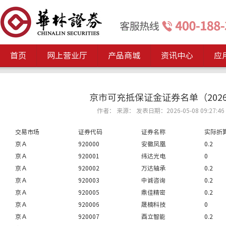
首页
网上营业厅
产品商城
资讯中心
应
京市可充抵保证金证券名单（2026
作者： 来源： 发表日期：2026-05-08 09:27:46
交易市场
证券代码
证券名称
实际折
京Ａ
920000
安徽凤凰
0.2
京Ａ
920001
纬达光电
0
京Ａ
920002
万达轴承
0.2
京Ａ
920003
中诚咨询
0.2
京Ａ
920005
鼎佳精密
0.2
京Ａ
920006
晟楠科技
0
京Ａ
920007
酉立智能
0.2