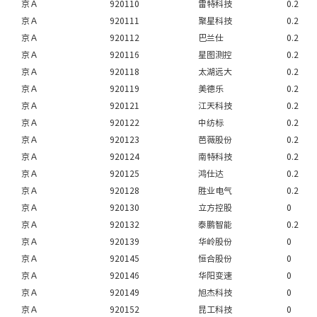
京Ａ
920110
雷特科技
0.2
京Ａ
920111
聚星科技
0.2
京Ａ
920112
巴兰仕
0.2
京Ａ
920116
星图测控
0.2
京Ａ
920118
太湖远大
0.2
京Ａ
920119
美德乐
0.2
京Ａ
920121
江天科技
0.2
京Ａ
920122
中纺标
0.2
京Ａ
920123
芭薇股份
0.2
京Ａ
920124
南特科技
0.2
京Ａ
920125
鸿仕达
0.2
京Ａ
920128
胜业电气
0.2
京Ａ
920130
立方控股
0
京Ａ
920132
泰鹏智能
0.2
京Ａ
920139
华岭股份
0
京Ａ
920145
恒合股份
0
京Ａ
920146
华阳变速
0
京Ａ
920149
旭杰科技
0
京Ａ
920152
昆工科技
0