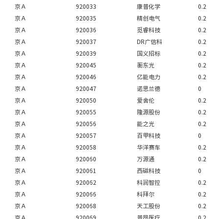
京Ａ
920033
康普化学
0.2
京Ａ
920035
精创电气
0.2
京Ａ
920036
觅睿科技
0.2
京Ａ
920037
DR广信科
0.2
京Ａ
920039
国义招标
0.2
京Ａ
920045
蘅东光
0.2
京Ａ
920046
亿能电力
0.2
京Ａ
920047
诺思兰德
0
京Ａ
920050
爱舍伦
0.2
京Ａ
920055
隆源股份
0.2
京Ａ
920056
能之光
0.2
京Ａ
920057
百甲科技
0
京Ａ
920058
华洋赛车
0.2
京Ａ
920060
万源通
0.2
京Ａ
920061
西磁科技
0
京Ａ
920062
科润智控
0.2
京Ａ
920066
科拜尔
0.2
京Ａ
920068
天工股份
0.2
京Ａ
920069
普昂医疗
0.2