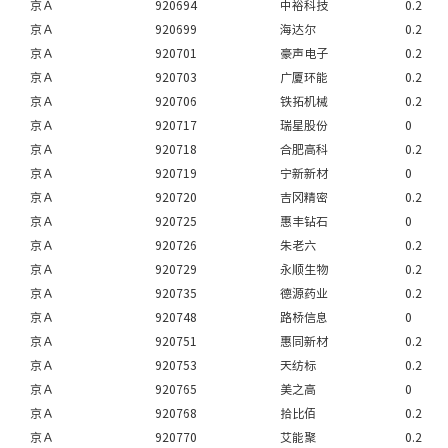
京Ａ
920694
中裕科技
0.2
京Ａ
920699
海达尔
0.2
京Ａ
920701
豪声电子
0.2
京Ａ
920703
广厦环能
0.2
京Ａ
920706
铁拓机械
0.2
京Ａ
920717
瑞星股份
0
京Ａ
920718
合肥高科
0.2
京Ａ
920719
宁新新材
0
京Ａ
920720
吉冈精密
0.2
京Ａ
920725
惠丰钻石
0
京Ａ
920726
朱老六
0.2
京Ａ
920729
永顺生物
0.2
京Ａ
920735
德源药业
0.2
京Ａ
920748
路桥信息
0
京Ａ
920751
惠同新材
0.2
京Ａ
920753
天纺标
0.2
京Ａ
920765
美之高
0
京Ａ
920768
拾比佰
0.2
京Ａ
920770
艾能聚
0.2