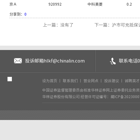
京Ａ
920992
中科美菱
0.2
分享到：
0
上一篇：没有了
下一篇：沪市可充抵保证
投诉邮箱
hlkf@chinalin.com
联系电话
0
设为首页
丨
联系我们
丨
营业网点
丨
投诉建议
丨
诚聘英
中国证券监督管理委员会核准华林证券网上证券委托业务资格
华林证券股份有限公司
经营许可证编号：藏ICP备2023000