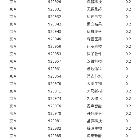
京Ａ
920926
鸿智科技
0.2
京Ａ
920931
无锡鼎邦
0.2
京Ａ
920932
科达自控
0
京Ａ
920942
恒立钻具
0.2
京Ａ
920943
优机股份
0.2
京Ａ
920946
森萱医药
0.2
京Ａ
920950
迅安科技
0.2
京Ａ
920953
国子软件
0.2
京Ａ
920957
汉维科技
0.2
京Ａ
920961
创远信科
0
京Ａ
920964
润农节水
0
京Ａ
920970
大禹生物
0
京Ａ
920971
天马新材
0.2
京Ａ
920974
凯大催化
0.2
京Ａ
920976
视声智能
0.2
京Ａ
920978
开特股份
0.2
京Ａ
920981
晶赛科技
0
京Ａ
920982
锦波生物
0.2
京Ａ
920985
海泰新能
0