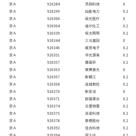
京Ａ
920284
灵鸽科技
0
京Ａ
920299
灿能电力
0.2
京Ａ
920300
辰光医疗
0
京Ａ
920304
迪尔化工
0.2
京Ａ
920339
恒太照明
0.2
京Ａ
920344
三元基因
0
京Ａ
920346
威贸电子
0.2
京Ａ
920351
华光源海
0.2
京Ａ
920357
雅葆轩
0.2
京Ａ
920363
莱赛激光
0
京Ａ
920367
新赣江
0.2
京Ａ
920368
连城数控
0.2
京Ａ
920370
新安洁
0
京Ａ
920371
欧福蛋业
0.2
京Ａ
920374
云里物里
0.2
京Ａ
920375
派诺科技
0.2
京Ａ
920378
泰德股份
0.2
京Ａ
920392
佳合科技
0.2
京Ａ
920394
民士达
0.2