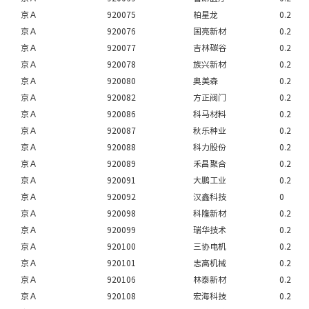
京Ａ
920075
柏星龙
0.2
京Ａ
920076
国亮新材
0.2
京Ａ
920077
吉林碳谷
0.2
京Ａ
920078
族兴新材
0.2
京Ａ
920080
奥美森
0.2
京Ａ
920082
方正阀门
0.2
京Ａ
920086
科马材料
0.2
京Ａ
920087
秋乐种业
0.2
京Ａ
920088
科力股份
0.2
京Ａ
920089
禾昌聚合
0.2
京Ａ
920091
大鹏工业
0.2
京Ａ
920092
汉鑫科技
0
京Ａ
920098
科隆新材
0.2
京Ａ
920099
瑞华技术
0.2
京Ａ
920100
三协电机
0.2
京Ａ
920101
志高机械
0.2
京Ａ
920106
林泰新材
0.2
京Ａ
920108
宏海科技
0.2