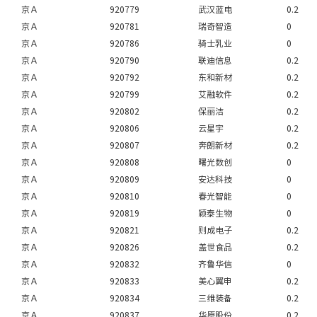
京Ａ
920779
武汉蓝电
0.2
京Ａ
920781
瑞奇智造
0
京Ａ
920786
骑士乳业
0
京Ａ
920790
联迪信息
0.2
京Ａ
920792
东和新材
0.2
京Ａ
920799
艾融软件
0.2
京Ａ
920802
保丽洁
0.2
京Ａ
920806
云星宇
0.2
京Ａ
920807
奔朗新材
0.2
京Ａ
920808
曙光数创
0
京Ａ
920809
安达科技
0
京Ａ
920810
春光智能
0
京Ａ
920819
颖泰生物
0
京Ａ
920821
则成电子
0.2
京Ａ
920826
盖世食品
0.2
京Ａ
920832
齐鲁华信
0
京Ａ
920833
美心翼申
0.2
京Ａ
920834
三维装备
0.2
京Ａ
920837
华原股份
0.2