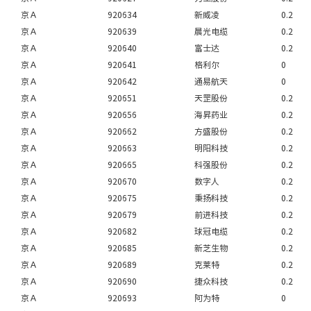
京Ａ
920634
新威凌
0.2
京Ａ
920639
晨光电缆
0.2
京Ａ
920640
富士达
0.2
京Ａ
920641
格利尔
0
京Ａ
920642
通易航天
0
京Ａ
920651
天罡股份
0.2
京Ａ
920656
海昇药业
0.2
京Ａ
920662
方盛股份
0.2
京Ａ
920663
明阳科技
0.2
京Ａ
920665
科强股份
0.2
京Ａ
920670
数字人
0.2
京Ａ
920675
秉扬科技
0.2
京Ａ
920679
前进科技
0.2
京Ａ
920682
球冠电缆
0.2
京Ａ
920685
新芝生物
0.2
京Ａ
920689
克莱特
0.2
京Ａ
920690
捷众科技
0.2
京Ａ
920693
阿为特
0