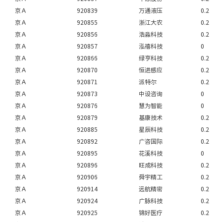
京Ａ
920839
万通液压
0.2
京Ａ
920855
浙江大农
0.2
京Ａ
920856
浩淼科技
0.2
京Ａ
920857
泓禧科技
0
京Ａ
920866
绿亨科技
0.2
京Ａ
920870
恒进感应
0.2
京Ａ
920871
派特尔
0.2
京Ａ
920873
中设咨询
0
京Ａ
920876
慧为智能
0
京Ａ
920879
基康技术
0.2
京Ａ
920885
星辰科技
0.2
京Ａ
920892
广咨国际
0.2
京Ａ
920895
花溪科技
0
京Ａ
920896
旺成科技
0.2
京Ａ
920906
舜宇精工
0.2
京Ａ
920914
远航精密
0.2
京Ａ
920924
广脉科技
0.2
京Ａ
920925
锦好医疗
0.2