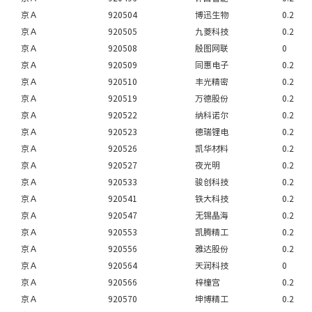
京Ａ
920504
博迅生物
0.2
京Ａ
920505
九菱科技
0.2
京Ａ
920508
殷图网联
0
京Ａ
920509
同惠电子
0.2
京Ａ
920510
丰光精密
0.2
京Ａ
920519
万德股份
0.2
京Ａ
920522
纳科诺尔
0.2
京Ａ
920523
德瑞锂电
0.2
京Ａ
920526
凯华材料
0.2
京Ａ
920527
夜光明
0.2
京Ａ
920533
骏创科技
0.2
京Ａ
920541
铁大科技
0.2
京Ａ
920547
无锡晶海
0.2
京Ａ
920553
凯腾精工
0.2
京Ａ
920556
雅达股份
0.2
京Ａ
920564
天润科技
0
京Ａ
920566
梓橦宫
0.2
京Ａ
920570
坤博精工
0.2