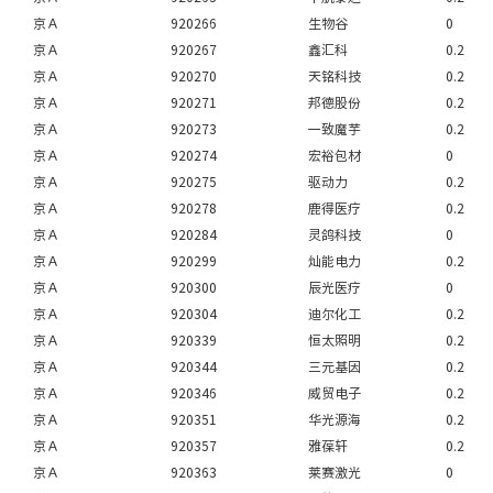
京Ａ
920266
生物谷
0
京Ａ
920267
鑫汇科
0.2
京Ａ
920270
天铭科技
0.2
京Ａ
920271
邦德股份
0.2
京Ａ
920273
一致魔芋
0.2
京Ａ
920274
宏裕包材
0
京Ａ
920275
驱动力
0.2
京Ａ
920278
鹿得医疗
0.2
京Ａ
920284
灵鸽科技
0
京Ａ
920299
灿能电力
0.2
京Ａ
920300
辰光医疗
0
京Ａ
920304
迪尔化工
0.2
京Ａ
920339
恒太照明
0.2
京Ａ
920344
三元基因
0.2
京Ａ
920346
威贸电子
0.2
京Ａ
920351
华光源海
0.2
京Ａ
920357
雅葆轩
0.2
京Ａ
920363
莱赛激光
0