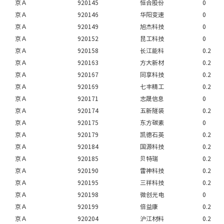
京Ａ
920145
恒合股份
0
京Ａ
920146
华阳变速
0
京Ａ
920149
旭杰科技
0
京Ａ
920152
昆工科技
0
京Ａ
920158
长江能科
0.2
京Ａ
920163
方大新材
0.2
京Ａ
920167
同享科技
0.2
京Ａ
920169
七丰精工
0.2
京Ａ
920171
志晟信息
0
京Ａ
920174
五新隧装
0.2
京Ａ
920175
东方碳素
0
京Ａ
920179
凯德石英
0.2
京Ａ
920184
国源科技
0.2
京Ａ
920185
贝特瑞
0.2
京Ａ
920190
雷神科技
0.2
京Ａ
920195
三祥科技
0.2
京Ａ
920198
微创光电
0
京Ａ
920199
倍益康
0.2
京Ａ
920204
沪江材料
0.2