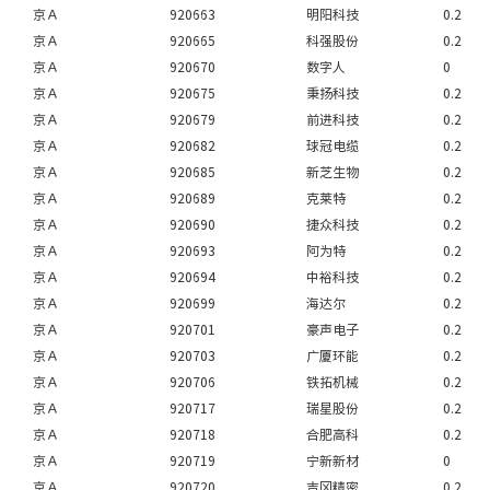
京Ａ
920663
明阳科技
0.2
京Ａ
920665
科强股份
0.2
京Ａ
920670
数字人
0
京Ａ
920675
秉扬科技
0.2
京Ａ
920679
前进科技
0.2
京Ａ
920682
球冠电缆
0.2
京Ａ
920685
新芝生物
0.2
京Ａ
920689
克莱特
0.2
京Ａ
920690
捷众科技
0.2
京Ａ
920693
阿为特
0.2
京Ａ
920694
中裕科技
0.2
京Ａ
920699
海达尔
0.2
京Ａ
920701
豪声电子
0.2
京Ａ
920703
广厦环能
0.2
京Ａ
920706
铁拓机械
0.2
京Ａ
920717
瑞星股份
0.2
京Ａ
920718
合肥高科
0.2
京Ａ
920719
宁新新材
0
京Ａ
920720
吉冈精密
0.2