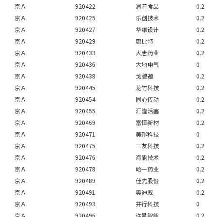
京Ａ
920422
润普食品
0.2
京Ａ
920425
乐创技术
0.2
京Ａ
920427
华维设计
0.2
京Ａ
920429
康比特
0.2
京Ａ
920433
大唐药业
0.2
京Ａ
920436
大地电气
0
京Ａ
920438
戈碧迦
0.2
京Ａ
920445
龙竹科技
0.2
京Ａ
920454
同心传动
0.2
京Ａ
920455
汇隆活塞
0.2
京Ａ
920469
富恒新材
0.2
京Ａ
920471
美邦科技
0
京Ａ
920475
三友科技
0.2
京Ａ
920476
海能技术
0.2
京Ａ
920478
峆一药业
0.2
京Ａ
920489
佳先股份
0.2
京Ａ
920491
奥迪威
0.2
京Ａ
920493
并行科技
0
京Ａ
920496
许昌智能
0.2