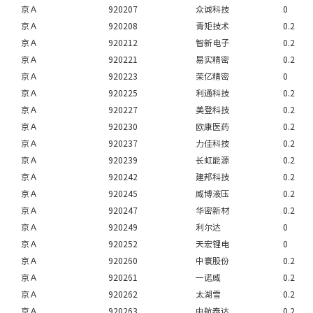
京Ａ
920207
众诚科技
0
京Ａ
920208
青矩技术
0.2
京Ａ
920212
智新电子
0.2
京Ａ
920221
易实精密
0.2
京Ａ
920223
荣亿精密
0
京Ａ
920225
利通科技
0.2
京Ａ
920227
美登科技
0.2
京Ａ
920230
欧康医药
0.2
京Ａ
920237
力佳科技
0.2
京Ａ
920239
长虹能源
0.2
京Ａ
920242
建邦科技
0.2
京Ａ
920245
威博液压
0.2
京Ａ
920247
华密新材
0.2
京Ａ
920249
利尔达
0
京Ａ
920252
天宏锂电
0
京Ａ
920260
中寰股份
0.2
京Ａ
920261
一诺威
0.2
京Ａ
920262
太湖雪
0.2
京Ａ
920263
中航泰达
0.2