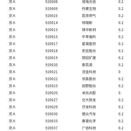
京Ａ
920008
成电光信
0.2
京Ａ
920009
丹娜生物
0.2
京Ａ
920010
凯添燃气
0.2
京Ａ
920014
特瑞斯
0.2
京Ａ
920015
锦华新材
0.2
京Ａ
920016
中草香料
0.2
京Ａ
920017
星昊医药
0.2
京Ａ
920018
宏远股份
0.2
京Ａ
920019
铜冠矿建
0.2
京Ａ
920020
泰凯英
0.2
京Ａ
920021
流金科技
0
京Ａ
920022
世昌股份
0.2
京Ａ
920023
田野股份
0.2
京Ａ
920026
卓兆点胶
0
京Ａ
920027
交大铁发
0.2
京Ａ
920029
开发科技
0.2
京Ａ
920030
德众汽车
0.2
京Ａ
920033
康普化学
0.2
京Ａ
920037
广信科技
0.2