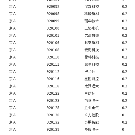
京Ａ
920092
汉鑫科技
0.2
京Ａ
920098
科隆新材
0.2
京Ａ
920099
瑞华技术
0.2
京Ａ
920100
三协电机
0.2
京Ａ
920101
志高机械
0.2
京Ａ
920106
林泰新材
0.2
京Ａ
920108
宏海科技
0.2
京Ａ
920110
雷特科技
0.2
京Ａ
920111
聚星科技
0.2
京Ａ
920112
巴兰仕
0.2
京Ａ
920116
星图测控
0.2
京Ａ
920118
太湖远大
0.2
京Ａ
920122
中纺标
0.2
京Ａ
920123
芭薇股份
0.2
京Ａ
920128
胜业电气
0.2
京Ａ
920130
立方控股
0
京Ａ
920132
泰鹏智能
0.2
京Ａ
920139
华岭股份
0