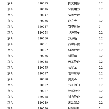
京Ａ
920039
国义招标
0.2
京Ａ
920046
亿能电力
0.2
京Ａ
920047
诺思兰德
0
京Ａ
920056
能之光
0.2
京Ａ
920057
百甲科技
0
京Ａ
920058
华洋赛车
0.2
京Ａ
920060
万源通
0.2
京Ａ
920061
西磁科技
0.2
京Ａ
920062
科润智控
0.2
京Ａ
920066
科拜尔
0.2
京Ａ
920068
天工股份
0.2
京Ａ
920075
柏星龙
0.2
京Ａ
920077
吉林碳谷
0.2
京Ａ
920080
奥美森
0.2
京Ａ
920082
方正阀门
0.2
京Ａ
920087
秋乐种业
0.2
京Ａ
920088
科力股份
0.2
京Ａ
920089
禾昌聚合
0.2
京Ａ
920090
同辉信息
0