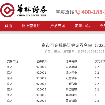
首页
网上营业厅
产品商城
资讯中心
应
京市可充抵保证金证券名单（2025
作者： 来源： 发表日期：2025-11-12 09:12:19
交易市场
证券代码
证券名称
实际折
京Ａ
920000
安徽凤凰
0.2
京Ａ
920001
纬达光电
0.2
京Ａ
920002
万达轴承
0.2
京Ａ
920003
中诚咨询
0.2
京Ａ
920005
鼎佳精密
0.2
京Ａ
920006
晟楠科技
0
京Ａ
920007
酉立智能
0.2