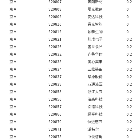
京Ａ
920807
奔朗新材
0.2
京Ａ
920808
曙光数创
0
京Ａ
920809
安达科技
0
京Ａ
920810
春光智能
0
京Ａ
920819
颖泰生物
0
京Ａ
920821
则成电子
0.2
京Ａ
920826
盖世食品
0.2
京Ａ
920832
齐鲁华信
0.2
京Ａ
920833
美心翼申
0.2
京Ａ
920834
三维装备
0.2
京Ａ
920837
华原股份
0.2
京Ａ
920839
万通液压
0.2
京Ａ
920855
浙江大农
0.2
京Ａ
920856
浩淼科技
0.2
京Ａ
920857
泓禧科技
0.2
京Ａ
920866
绿亨科技
0.2
京Ａ
920870
恒进感应
0.2
京Ａ
920871
派特尔
0.2
京Ａ
920873
中设咨询
0