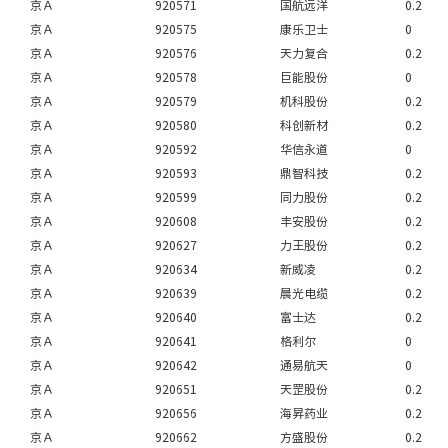
京Ａ
920571
国航远洋
0.2
京Ａ
920575
康乐卫士
0
京Ａ
920576
天力复合
0.2
京Ａ
920578
巨能股份
0
京Ａ
920579
机科股份
0.2
京Ａ
920580
科创新材
0.2
京Ａ
920592
华信永道
0
京Ａ
920593
鼎智科技
0.2
京Ａ
920599
同力股份
0.2
京Ａ
920608
丰安股份
0.2
京Ａ
920627
力王股份
0.2
京Ａ
920634
新威凌
0.2
京Ａ
920639
晨光电缆
0.2
京Ａ
920640
富士达
0.2
京Ａ
920641
格利尔
0
京Ａ
920642
通易航天
0
京Ａ
920651
天罡股份
0.2
京Ａ
920656
海昇药业
0.2
京Ａ
920662
方盛股份
0.2