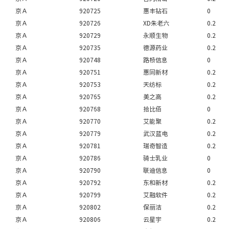
京Ａ
920725
惠丰钻石
0
京Ａ
920726
XD朱老六
0.2
京Ａ
920729
永顺生物
0.2
京Ａ
920735
德源药业
0.2
京Ａ
920748
路桥信息
0
京Ａ
920751
惠同新材
0.2
京Ａ
920753
天纺标
0.2
京Ａ
920765
美之高
0.2
京Ａ
920768
拾比佰
0
京Ａ
920770
艾能聚
0.2
京Ａ
920779
武汉蓝电
0.2
京Ａ
920781
瑞奇智造
0.2
京Ａ
920786
骑士乳业
0
京Ａ
920790
联迪信息
0
京Ａ
920792
东和新材
0.2
京Ａ
920799
艾融软件
0.2
京Ａ
920802
保丽洁
0.2
京Ａ
920806
云星宇
0.2