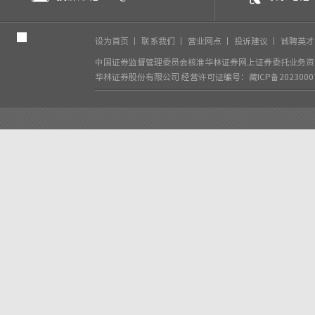
设为首页
丨
联系我们
丨
营业网点
丨
投诉建议
丨
诚聘英
中国证券监督管理委员会核准华林证券网上证券委托业务资格
华林证券股份有限公司
经营许可证编号：藏ICP备2023000