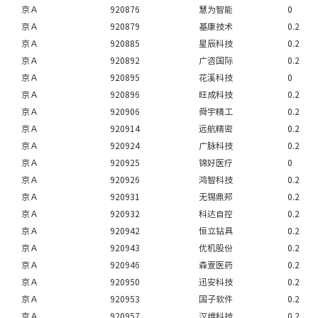
京Ａ
920876
慧为智能
0
京Ａ
920879
基康技术
0.2
京Ａ
920885
星辰科技
0.2
京Ａ
920892
广咨国际
0.2
京Ａ
920895
花溪科技
0
京Ａ
920896
旺成科技
0.2
京Ａ
920906
舜宇精工
0.2
京Ａ
920914
远航精密
0.2
京Ａ
920924
广脉科技
0.2
京Ａ
920925
锦好医疗
0
京Ａ
920926
鸿智科技
0.2
京Ａ
920931
无锡鼎邦
0.2
京Ａ
920932
科达自控
0.2
京Ａ
920942
恒立钻具
0.2
京Ａ
920943
优机股份
0.2
京Ａ
920946
森萱医药
0.2
京Ａ
920950
迅安科技
0.2
京Ａ
920953
国子软件
0.2
京Ａ
920957
汉维科技
0.2