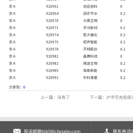
京Ａ
920961
创远信科
0
京Ａ
920964
润农节水
0.2
京Ａ
920970
大禹生物
0
京Ａ
920971
天马新材
0.2
京Ａ
920974
凯大催化
0.2
京Ａ
920976
视声智能
0.2
京Ａ
920978
开特股份
0.2
京Ａ
920981
晶赛科技
0
京Ａ
920982
锦波生物
0.2
京Ａ
920985
海泰新能
0.2
京Ａ
920992
中科美菱
0.2
分享到：
0
上一篇：没有了
下一篇：沪市可充抵保证
投诉邮箱
hlkf@chinalin.com
联系电话
0