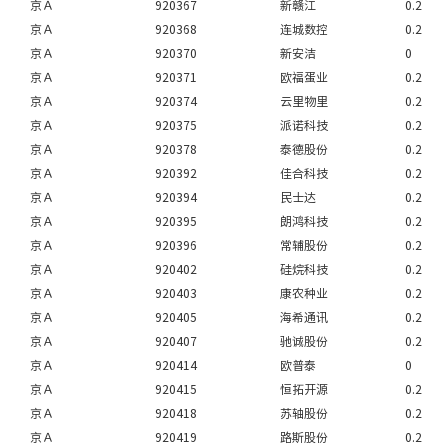
京Ａ
920367
新赣江
0.2
京Ａ
920368
连城数控
0.2
京Ａ
920370
新安洁
0
京Ａ
920371
欧福蛋业
0.2
京Ａ
920374
云里物里
0.2
京Ａ
920375
派诺科技
0.2
京Ａ
920378
泰德股份
0.2
京Ａ
920392
佳合科技
0.2
京Ａ
920394
民士达
0.2
京Ａ
920395
朗鸿科技
0.2
京Ａ
920396
常辅股份
0.2
京Ａ
920402
硅烷科技
0.2
京Ａ
920403
康农种业
0.2
京Ａ
920405
海希通讯
0.2
京Ａ
920407
驰诚股份
0.2
京Ａ
920414
欧普泰
0
京Ａ
920415
恒拓开源
0.2
京Ａ
920418
苏轴股份
0.2
京Ａ
920419
路斯股份
0.2