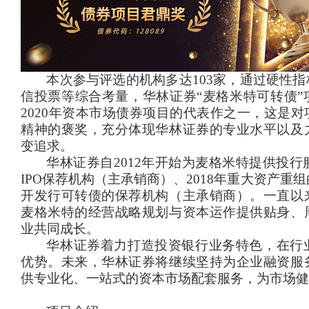
本次参与评选的机构多达
103
家，通过硬性指
信投票等综合考量，华林证券“麦格米特可转债”
2020
年资本市场债券项目的代表作之一，这是对
精神的褒奖，充分体现华林证券的专业水平以及
变追求。
华林证券自
2012
年开始为麦格米特提供投行
IPO
保荐机构（主承销商）、
2018
年重大资产重组
开发行可转债的保荐机构（主承销商）。一直以
麦格米特的经营战略规划与资本运作提供贴身、
业共同成长。
华林证券着力打造投资银行业务特色，在行
优势。未来，华林证券将继续坚持为企业融资服
供专业化、一站式的资本市场配套服务，为市场健