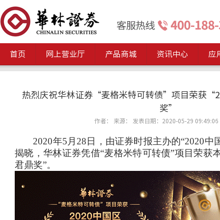
首页
网上营业厅
产品商城
资讯中心
应
热烈庆祝华林证券“麦格米特可转债”项目荣获“2
奖”
作者： 来源： 发表日期：2020-05-29 09:49:06
2020
年
5
月
28
日，由证券时报主办的“
2020
中
揭晓，华林证券凭借“麦格米特可转债”项目荣获本
君鼎奖”。