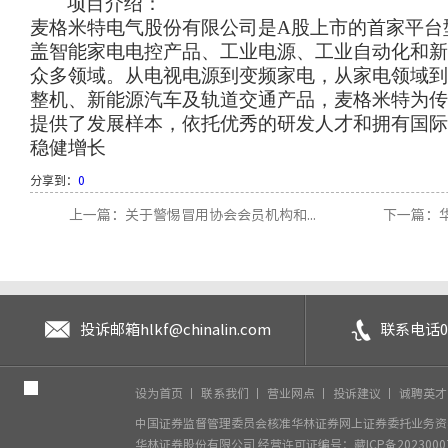
项目介绍：
麦格米特电气股份有限公司是
A
股上市的首家平台
盖智能家电电控产品、工业电源、工业自动化和新
众多领域。从电视电源到变频家电，从家电领域到
整机、新能源汽车及轨道交通产品，麦格米特为传
提供了发展样本，依托优秀的研发人才和拥有国际
稳健增长
分享到：
0
上一篇：关于警惕冒用协会会员机构和...
下一篇：华
投诉邮箱
hlkf@chinalin.com
联系电话
0
设为首页
丨
联系我们
丨
营业网点
丨
投诉建议
丨
诚聘英
中国证券监督管理委员会核准华林证券网上证券委托业务资格
华林证券股份有限公司
经营许可证编号：藏ICP备2023000