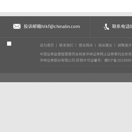
投诉邮箱
hlkf@chinalin.com
联系电话
0
设为首页
丨
联系我们
丨
营业网点
丨
投诉建议
丨
诚聘英
中国证券监督管理委员会核准华林证券网上证券委托业务资格
华林证券股份有限公司
经营许可证编号：藏ICP备2023000